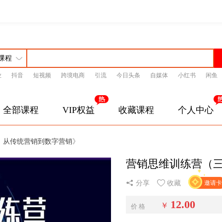
业
抖音
短视频
跨境电商
引流
今日头条
自媒体
小红书
闲鱼
全部课程
VIP权益
收藏课程
个人中心
：从传统营销到数字营销
》
营销思维训练营（
分享
收藏
邀请卡
12.00
￥
价 格