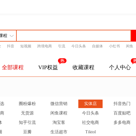
业
抖音
短视频
跨境电商
引流
今日头条
自媒体
小红书
闲鱼
全部课程
VIP权益
收藏课程
个人中心
选
圈粉爆粉
微信营销
实体店
抖音热门
商
无货源
闲鱼课程
今日头条
百度贴吧
体
知乎引流
淘宝客
社交电商
多多电商
圈
豆瓣
生活超市
Tiktol