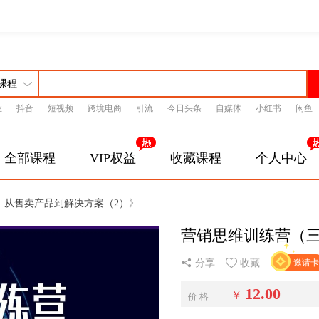
业
抖音
短视频
跨境电商
引流
今日头条
自媒体
小红书
闲鱼
全部课程
VIP权益
收藏课程
个人中心
：从售卖产品到解决方案（2）
》
营销思维训练营（
分享
收藏
邀请卡
12.00
￥
价 格