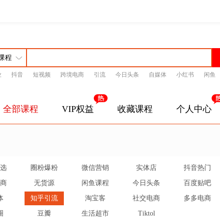
业
抖音
短视频
跨境电商
引流
今日头条
自媒体
小红书
闲鱼
全部课程
VIP权益
收藏课程
个人中心
选
圈粉爆粉
微信营销
实体店
抖音热门
商
无货源
闲鱼课程
今日头条
百度贴吧
体
知乎引流
淘宝客
社交电商
多多电商
圈
豆瓣
生活超市
Tiktol